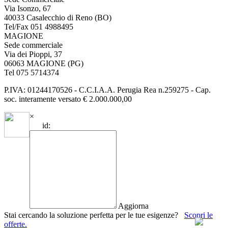
Via Isonzo, 67
40033 Casalecchio di Reno (BO)
Tel/Fax 051 4988495
MAGIONE
Sede commerciale
Via dei Pioppi, 37
06063 MAGIONE (PG)
Tel 075 5714374
P.IVA: 01244170526 - C.C.I.A.A. Perugia Rea n.259275 - Cap.
soc. interamente versato € 2.000.000,00
×
id:
Aggiorna
Stai cercando la soluzione perfetta per le tue esigenze?
Scopri le
offerte.