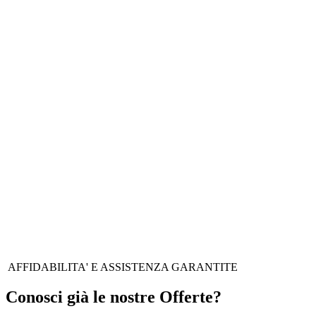
TE HAI IL POTERE DI
CAMBIARE LE COSE. NOI,
L'ENERGIA PER FARLO!
AFFIDABILITA' E ASSISTENZA GARANTITE
Conosci già le nostre Offerte?