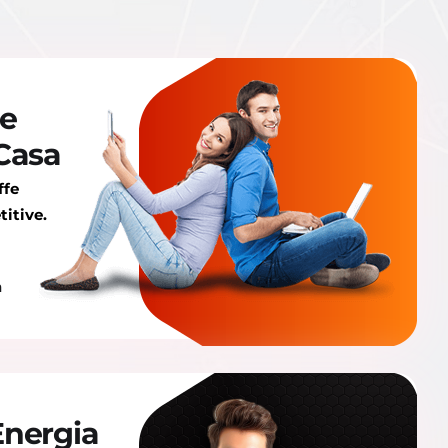
ce
 Casa
ffe
titive.
a
Energia