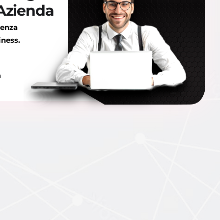
 Azienda
ienza
iness.
a