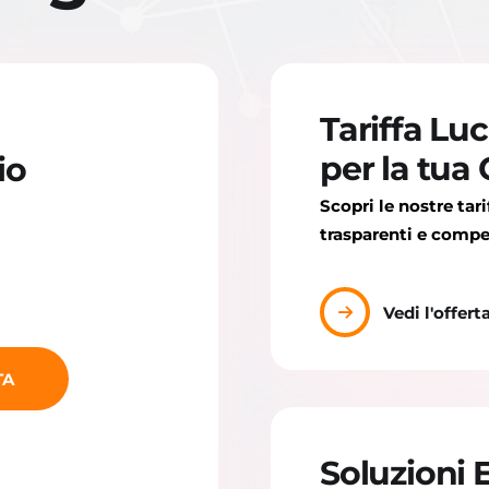
Tariffa Lu
a
per la tua
io
Scopri le nostre tari
trasparenti e compe
Vedi l'offert
TA
Soluzioni 