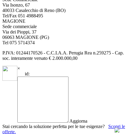
Via Isonzo, 67
40033 Casalecchio di Reno (BO)
Tel/Fax 051 4988495
MAGIONE
Sede commerciale
Via dei Pioppi, 37
06063 MAGIONE (PG)
Tel 075 5714374
P.IVA: 01244170526 - C.C.I.A.A. Perugia Rea n.259275 - Cap.
soc. interamente versato € 2.000.000,00
×
id:
Aggiorna
Stai cercando la soluzione perfetta per le tue esigenze?
Scopri le
offerte.