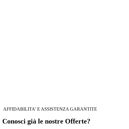
TE HAI IL POTERE DI
CAMBIARE LE COSE. NOI,
L'ENERGIA PER FARLO!
AFFIDABILITA' E ASSISTENZA GARANTITE
Conosci già le nostre Offerte?