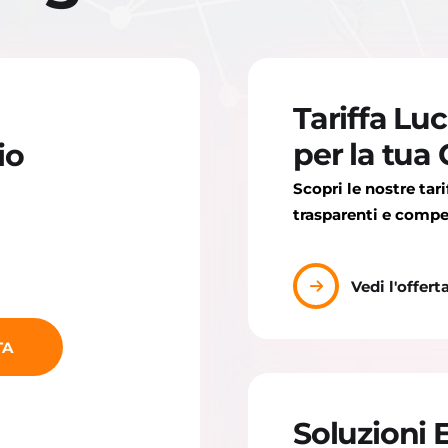
Tariffa Lu
a
per la tua
io
Scopri le nostre tari
trasparenti e compe
Vedi l'offert
TA
Soluzioni 