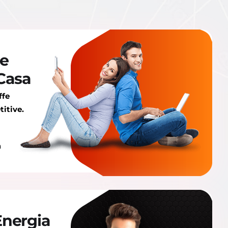
ce
 Casa
ffe
titive.
a
Energia