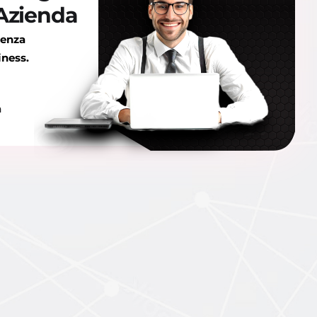
 Azienda
ienza
iness.
a